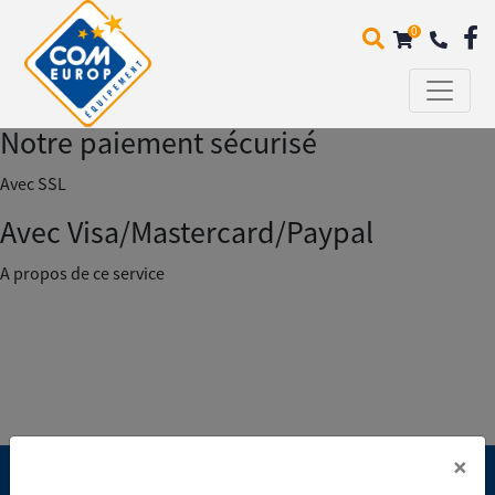
0
Paiement sécurisé
Notre paiement sécurisé
Avec SSL
Avec Visa/Mastercard/Paypal
A propos de ce service
×