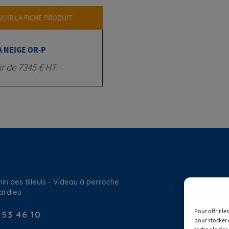
VOIR LA FICHE PRODUIT
A NEIGE OR-P
ir de 7345 € HT
in des tilleuls - Videau à perroche
ardieu
Pour offrir l
 53 46 10
pour stocker 