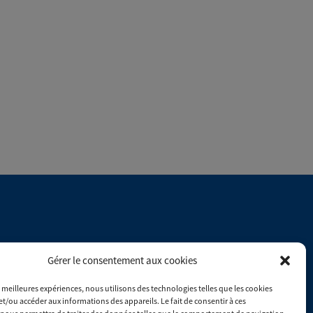
Du lundi au vendredi : 8h00 - 17h30
Gérer le consentement aux cookies
es meilleures expériences, nous utilisons des technologies telles que les cookies
Consulter les conditions générales de ventes
et/ou accéder aux informations des appareils. Le fait de consentir à ces