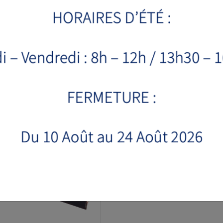
VOIR LA FICHE PRODUIT
VOIR LA FICHE PRODUIT
A NEIGE OR-M
LAME A NEIGE OR-T2
ir de 2720 € HT
à partir de 5630 € HT