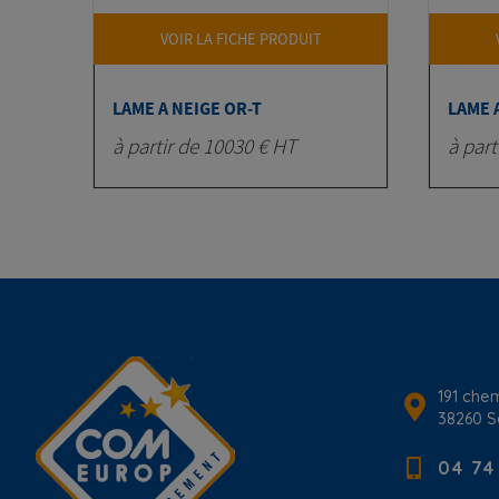
VOIR LA FICHE PRODUIT
LAME A NEIGE OR-T
LAME 
à partir de 10030 € HT
à part
191 chem
38260
S
04 74