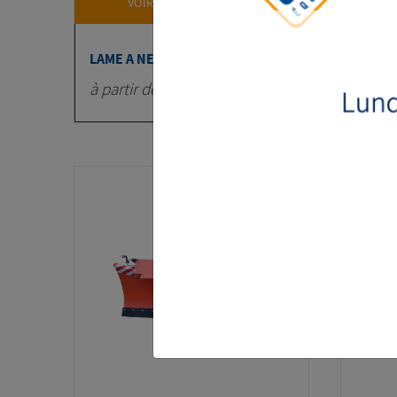
VOIR LA FICHE PRODUIT
LAME A NEIGE OR-L
LAME 
à partir de 2430 € HT
à part