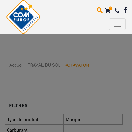
0
Accueil
-
TRAVAIL DU SOL
-
ROTAVATOR
FILTRES
Type de produit
Marque
Carburant