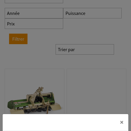
Année
Puissance
Prix
Filtrer
Trier par
×