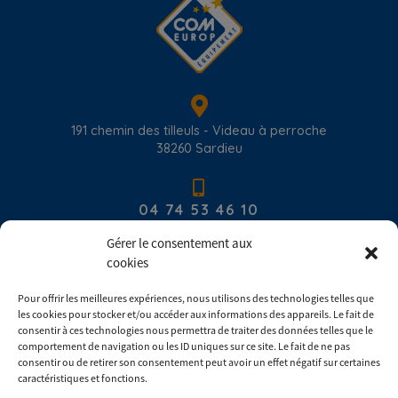
191 chemin des tilleuls - Videau à perroche
38260
Sardieu
04 74 53 46 10
Gérer le consentement aux
cookies
contact@com-europ-equipement.com
Pour offrir les meilleures expériences, nous utilisons des technologies telles que
les cookies pour stocker et/ou accéder aux informations des appareils. Le fait de
Du lundi au vendredi : 8h00 - 17h30
consentir à ces technologies nous permettra de traiter des données telles que le
comportement de navigation ou les ID uniques sur ce site. Le fait de ne pas
consentir ou de retirer son consentement peut avoir un effet négatif sur certaines
Consulter les conditions générales de ventes
caractéristiques et fonctions.