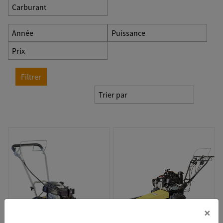
Carburant
Année
Puissance
Prix
Filtrer
Trier par
×