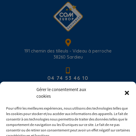
191 chemin des tilleuls - Videau à perroche
38260
Sardieu
04 74 53 46 10
Gérer le consentement aux
cookies
contact@com-europ-equipement.com
Pour offrir les meilleures expériences, nous utilisons des technologies telles que
les cookies pour stocker et/ou accéder aux informations des appareils. Le fait de
Du lundi au vendredi : 8h00 - 17h30
consentir à ces technologies nous permettra de traiter des données telles que le
comportement de navigation ou les ID uniques sur ce site. Le fait de ne pas
consentir ou de retirer son consentement peut avoir un effet négatif sur certaines
Consulter les conditions générales de ventes
caractéristiques et fonctions.