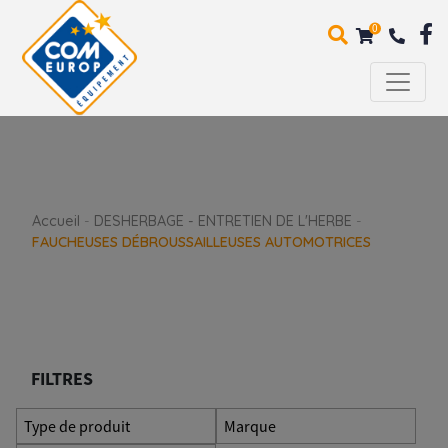
0
Accueil
-
DESHERBAGE - ENTRETIEN DE L'HERBE
-
FAUCHEUSES DÉBROUSSAILLEUSES AUTOMOTRICES
FILTRES
Type de produit
Marque