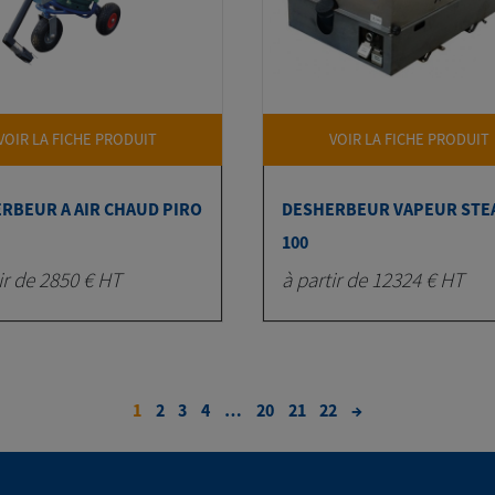
VOIR LA FICHE PRODUIT
VOIR LA FICHE PRODUIT
RBEUR A AIR CHAUD PIRO
DESHERBEUR VAPEUR STE
100
ir de 2850 € HT
à partir de 12324 € HT
1
2
3
4
…
20
21
22
→