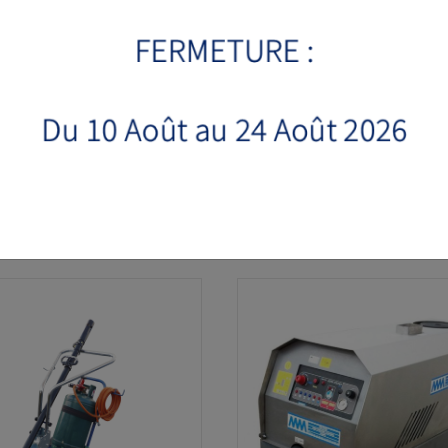
VOIR LA FICHE PRODUIT
VOIR LA FICHE PRODUIT
ANDEUR DE SEL HOBBY
BROSSE DE DESHERBAGE 
35
ir de 175 € HT
à partir de 2400 € HT