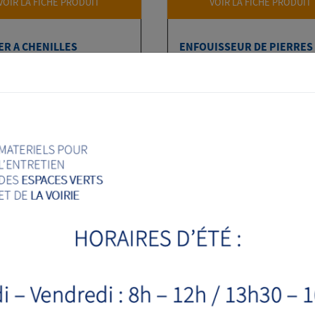
VOIR LA FICHE PRODUIT
VOIR LA FICHE PRODUIT
R A CHENILLES
ENFOUISSEUR DE PIERRES
REST T80HL
AGRITEC UO41/UM41
ir de 6925 € HT
à partir de 11990 € HT