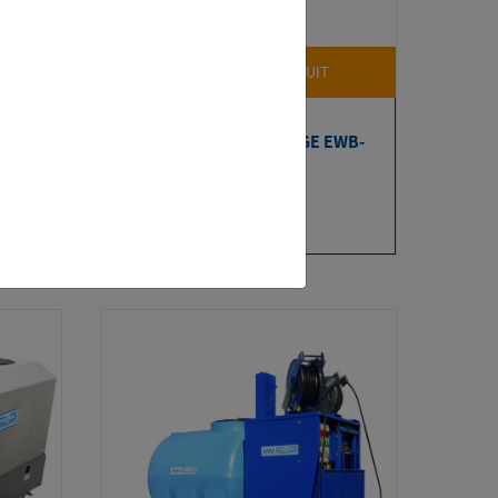
VOIR LA FICHE PRODUIT
EWB-
BROSSE DE DESHERBAGE EWB-
70
à partir de 3870 € HT