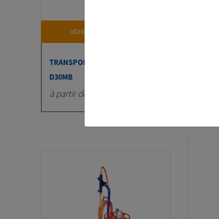
VOIR LA FICHE PRODUIT
TRANSPORTEUR A CHENILLES
2X ÉP
D30MB
SP10
à partir de 1775 € HT
à part