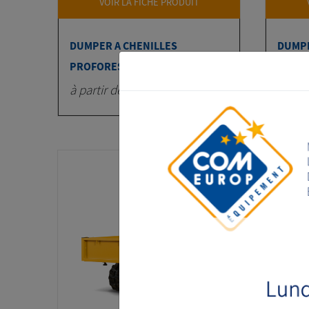
VOIR LA FICHE PRODUIT
DUMPER A CHENILLES
DUMPE
PROFOREST T80FL
PROFO
à partir de 6125 € HT
à part