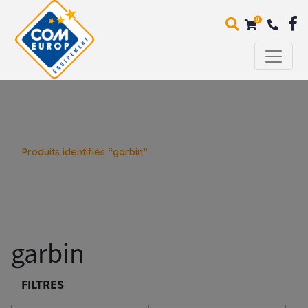
0
Produits identifiés “garbin”
garbin
FILTRES