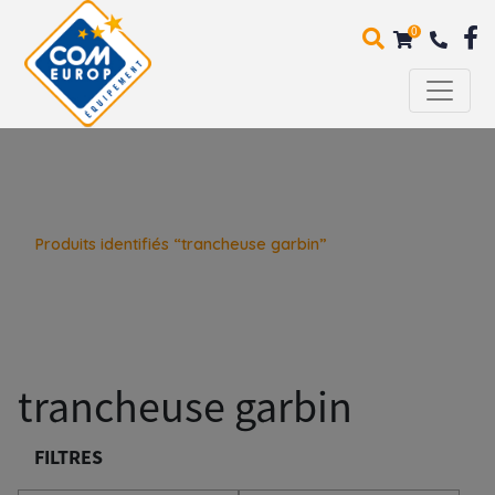
0
Produits identifiés “trancheuse garbin”
trancheuse garbin
FILTRES