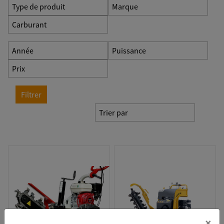
Type de produit
Marque
Carburant
Année
Puissance
Prix
Filtrer
Trier par
×