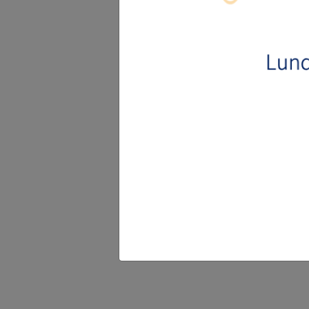
FICHE TECHNIQUE
REFERENCE
DIAMETRE
BIO 190 -
10cm
GX390
BIO 190 -
10cm
GX360