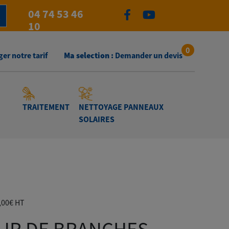
04 74 53 46
10
0
er notre tarif
Ma selection :
Demander un devis
TRAITEMENT
NETTOYAGE PANNEAUX
SOLAIRES
BIO 190
Plage
,00
€
HT
de
prix :