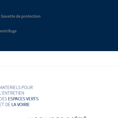
c bavette de protection
entrifuge