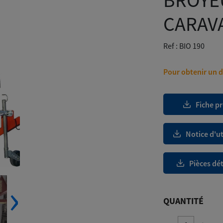
BROYE
CARAVA
Ref :
BIO 190
Pour obtenir un de
Fiche p
Notice d'ut
Pièces dé
‹
›
QUANTITÉ