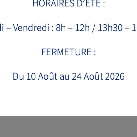
MOTORISATION
PUISSANCE
LAME
MARTEAUX
Honda
13ch
3
24
GX390
Honda
20ch
3
24
GX630