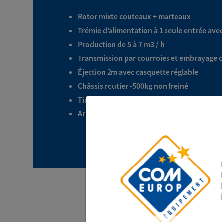
Rotor mixte couteaux + marteaux
Trémie d’alimentation à 1 seule entrée ave
Production de 5 à 7 m3 / h
Transmission par courroies et embrayage c
Éjection 2m avec casquette réglable
Châssis routier -500kg non freiné
Timon fixe avec attelage à boule ou à oeil
Arrêt d’urgence