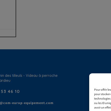
in des tilleuls - Videau à perroche
ardieu
Pour offrir l
 53 46 10
pour stocker 
technologies 
t@com-europ-equipement.com
ou les ID uni
avoir un effet