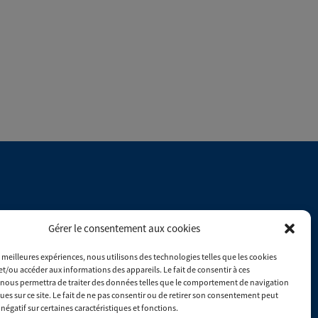
Du lundi au vendredi : 8h00 - 17h30
Gérer le consentement aux cookies
es meilleures expériences, nous utilisons des technologies telles que les cookies
Consulter les conditions générales de ventes
et/ou accéder aux informations des appareils. Le fait de consentir à ces
nous permettra de traiter des données telles que le comportement de navigation
ques sur ce site. Le fait de ne pas consentir ou de retirer son consentement peut
 négatif sur certaines caractéristiques et fonctions.