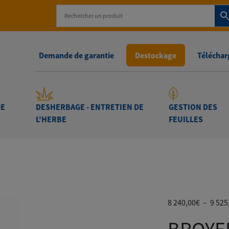
Demande de garantie
Destockage
Télécharg
DE
DESHERBAGE - ENTRETIEN DE
GESTION DES
L'HERBE
FEUILLES
 DE VÉGÉTAUX
-
BROYEUR DE BRANCHES CARAVAGGI 
8 240,00
€
–
9 525