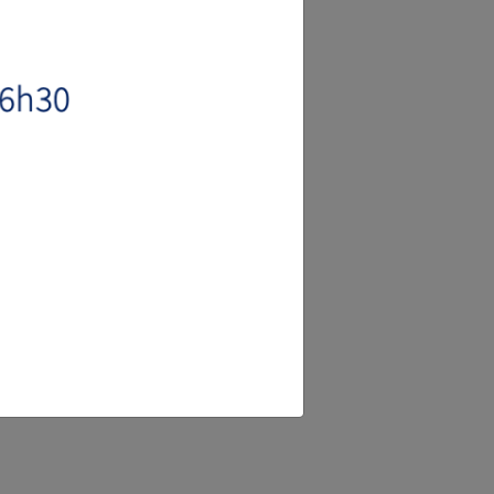
POIDS
DIMENSIONS
370kg
270 x 125 x
210
380kg
270 x 125 x
210