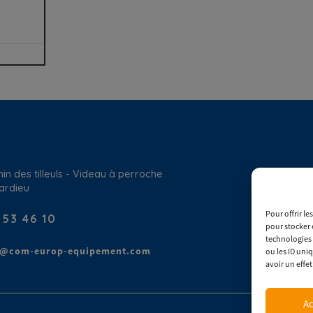
in des tilleuls - Videau à perroche
ardieu
Pour offrir l
 53 46 10
pour stocker 
technologies 
t@com-europ-equipement.com
ou les ID uni
avoir un effet
Ac