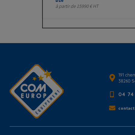
à partir de 15990 € HT
191 chem
38260
S
04 74
contac