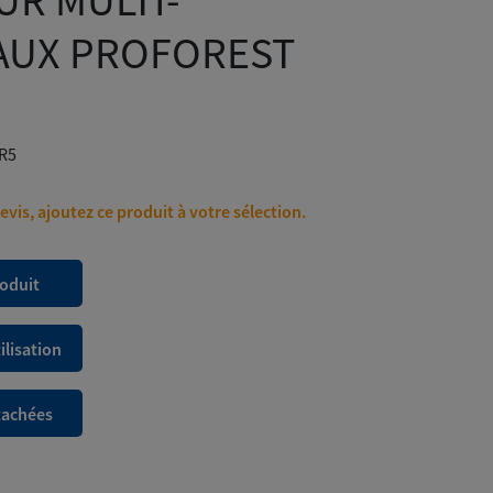
UR MULTI-
AUX PROFOREST
R5
vis, ajoutez ce produit à votre sélection.
roduit
ilisation
tachées