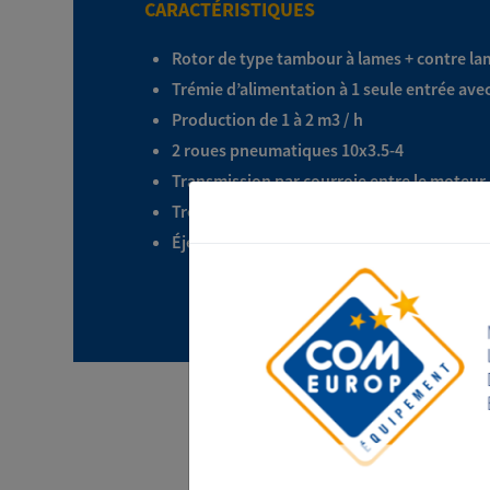
CARACTÉRISTIQUES
Rotor de type tambour à lames + contre l
Trémie d’alimentation à 1 seule entrée ave
Production de 1 à 2 m3 / h
2 roues pneumatiques 10x3.5-4
Transmission par courroie entre le moteur e
Trémie avec poignée pour le déplacement
Éjection hauteur 67cm