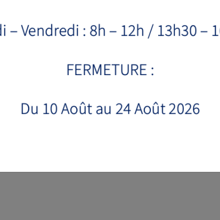
RE
MOTORISATION
PUISSANCE
LAME
Electrique 230V
1.8kW
2
Loncin G200
5.5ch
2