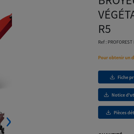
BROYE
VÉGÉT
R5
Ref :
PROFOREST 
Pour obtenir un de
Fiche p
Notice d'ut
‹
›
Pièces dé