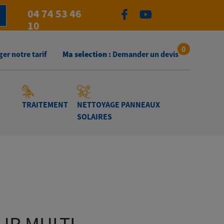
04 74 53 46
10
0
er notre tarif
Ma selection :
Demander un devis
TRAITEMENT
NETTOYAGE PANNEAUX
SOLAIRES
EST R5