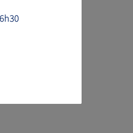
POIDS
DIMENSIONS
58kg
162 x 50 x 102
60kg
162 x 50 x 102