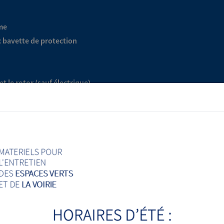
ame
c bavette de protection
t le rotor (sauf électrique)