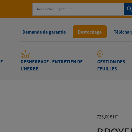
Demande de garantie
Destockage
Télécharg
DE
DESHERBAGE - ENTRETIEN DE
GESTION DES
L'HERBE
FEUILLES
 DE VÉGÉTAUX
-
BROYEUR MULTI-VÉGÉTAUX PROFOR
725,00
€
HT