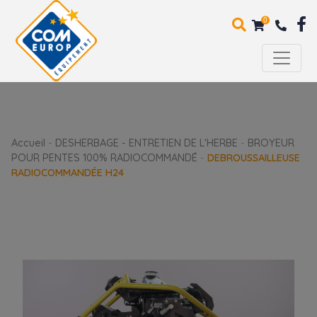
0
Accueil
-
DESHERBAGE - ENTRETIEN DE L'HERBE
-
BROYEUR
POUR PENTES 100% RADIOCOMMANDÉ
-
DEBROUSSAILLEUSE
RADIOCOMMANDÉE H24