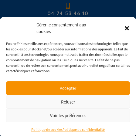
04 74 53 46 10
Gérer le consentement aux
cookies
contact@com-europ-equipement.com
Pour offrir les meilleures expériences, nous utilisons des technologies telles que
les cookies pour stocker et/ou accéder aux informations des appareils. Le fait de
Du lundi au vendredi : 8h00 - 17h30
consentir à ces technologies nous permettra de traiter des données telles que le
comportement de navigation ou les ID uniques sur ce site. Le fait de ne pas
consentir ou de retirer son consentement peut avoir un effet négatif sur certaines
Consulter les conditions générales de ventes
caractéristiques et fonctions.
Accepter
Copyright © 2026 |
Mentions légales
|
Confidentialité
Refuser
Une réalisation
Agence IDCOM
Voir les préférences
Politique de cookies
Politique de confidentialité