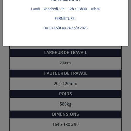
H24 LYNX
Honda IGX700
22ch
84cm
20 à 120mm
580kg
164 x 130 x 90