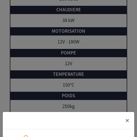
38 kW
12V - 180W
12V
150°C
250kg
×
137 x 65 x 100