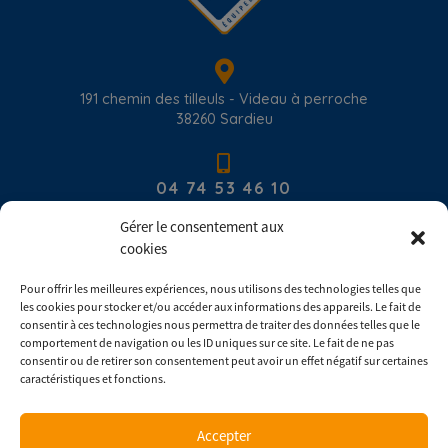
191 chemin des tilleuls - Videau à perroche
38260
Sardieu
04 74 53 46 10
Gérer le consentement aux
cookies
contact@com-europ-equipement.com
Pour offrir les meilleures expériences, nous utilisons des technologies telles que
les cookies pour stocker et/ou accéder aux informations des appareils. Le fait de
Du lundi au vendredi : 8h00 - 17h30
consentir à ces technologies nous permettra de traiter des données telles que le
comportement de navigation ou les ID uniques sur ce site. Le fait de ne pas
consentir ou de retirer son consentement peut avoir un effet négatif sur certaines
Consulter les conditions générales de ventes
caractéristiques et fonctions.
Accepter