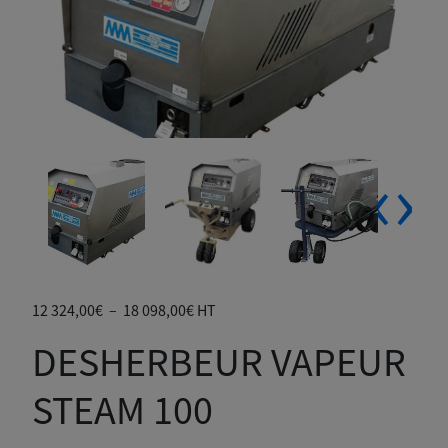
‹
›
Plage
12 324,00
€
–
18 098,00
€
HT
de
DESHERBEUR VAPEUR
prix :
12
STEAM 100
324,00€
à