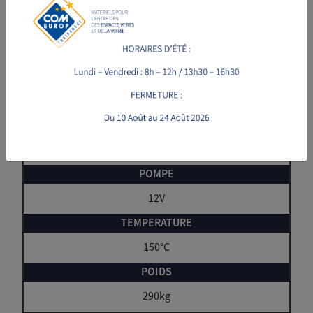
STEAM 100-12V
100 litres
38 kW
12V - 180W
12V
150°C
290kg