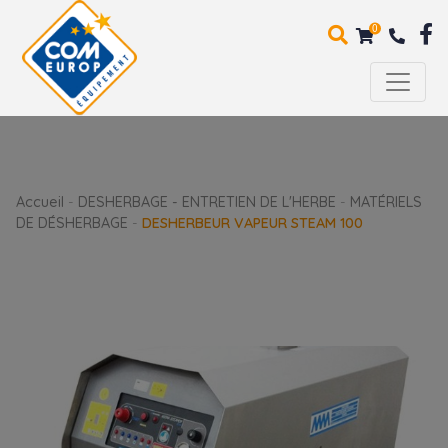
0
Accueil
-
DESHERBAGE - ENTRETIEN DE L'HERBE
-
MATÉRIELS
DE DÉSHERBAGE
-
DESHERBEUR VAPEUR STEAM 100