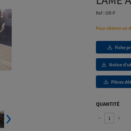
LAME A
Ref :
OR-P
Pour obtenir un de
Fiche p
Notice d'ut
Pièces dé
QUANTITÉ
‹
›
−
+