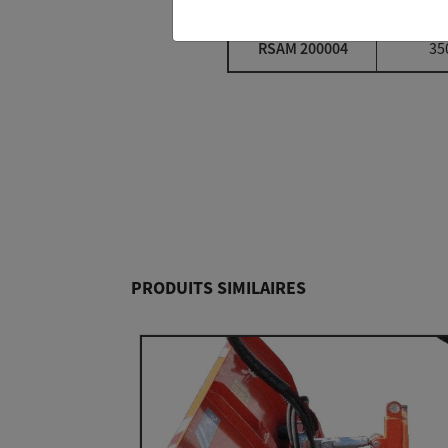
RSAM 200005
32
RSAM 200004
35
PRODUITS SIMILAIRES