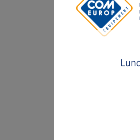
FICHE TECHNIQUE
REFERENCE
LAR
DR
LAME PLASTIQUE
RSAM 200003
30
RSAM 200002
32
RSAM 200001
35
LAME ACIER
RSAM 200006
30