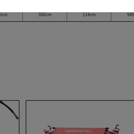
0cm
270cm
114cm
94
0cm
300cm
114cm
98