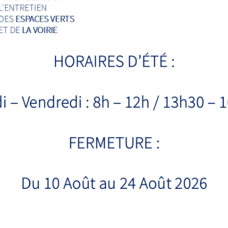
GEUR
LARGEUR
HAUTEUR DE
PO
OITE
INCLINÉE 30°
LAME
0cm
250cm
114cm
85
0cm
270cm
114cm
90
0cm
300cm
114cm
95
0cm
250cm
114cm
91