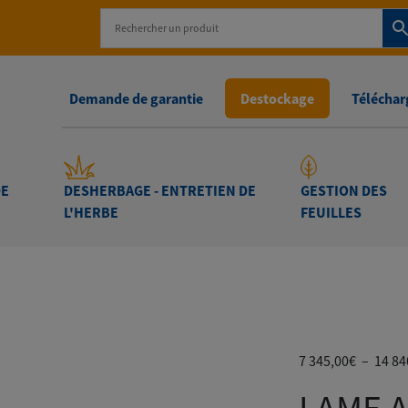
Demande de garantie
Destockage
Télécharg
DE
DESHERBAGE - ENTRETIEN DE
GESTION DES
L'HERBE
FEUILLES
EIGE
-
LAME A NEIGE OR-P
7 345,00
€
–
14 84