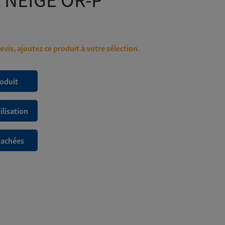
 NEIGE OR-P
7
345,00€
à
14
vis, ajoutez ce produit à votre sélection.
840,00€
roduit
ilisation
tachées