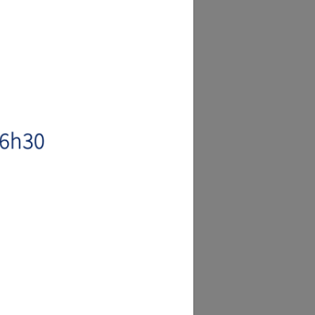
IDS
DIMENSIONS
0kg
300 x 145 x 115
0kg
320 x 145 x 114
0kg
350 x 145 x 115
0kg
300 x 145 x 144