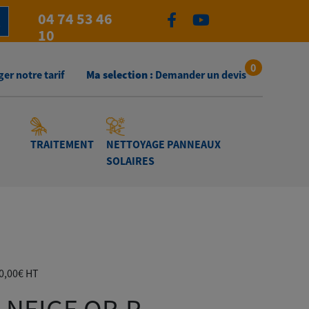
04 74 53 46
10
0
er notre tarif
Ma selection :
Demander un devis
TRAITEMENT
NETTOYAGE PANNEAUX
SOLAIRES
Plage
0,00
€
HT
de
prix :