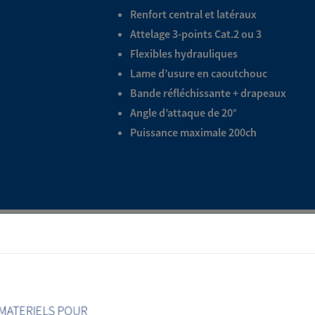
Renfort central et latéraux
Attelage 3-points Cat.2 ou 3
Flexibles hydrauliques
Lame d’usure en caoutchouc
Bande réfléchissante + drapeaux
Angle d’attaque de 20°
Puissance maximale 200ch