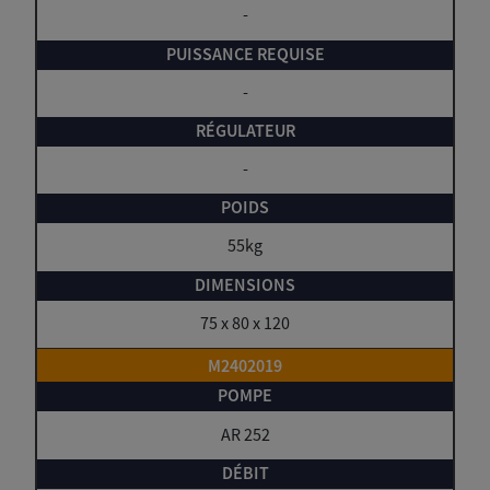
-
-
-
55kg
75 x 80 x 120
M2402019
AR 252