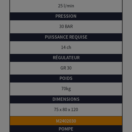
25 l/min
30 BAR
14 ch
GR 30
70kg
75 x 80 x 120
M2402030