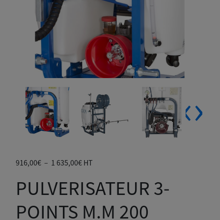
‹
›
Plage
916,00
€
–
1 635,00
€
HT
de
PULVERISATEUR 3-
prix :
916,00€
POINTS M.M 200
à