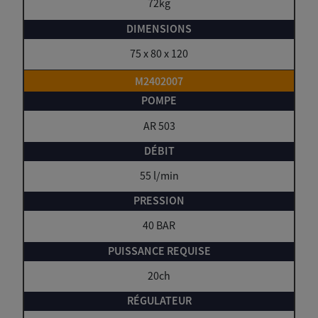
72kg
75 x 80 x 120
M2402007
AR 503
55 l/min
40 BAR
20ch