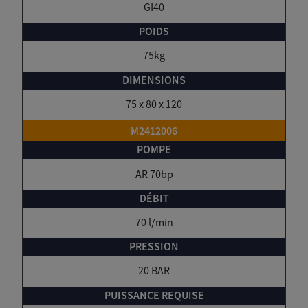
GI40
75kg
75 x 80 x 120
M2412006
AR 70bp
70 l/min
20 BAR