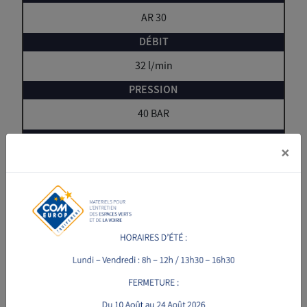
AR 30
32 l/min
40 BAR
×
18 ch
GI 40
72kg
75 x 80 x 120