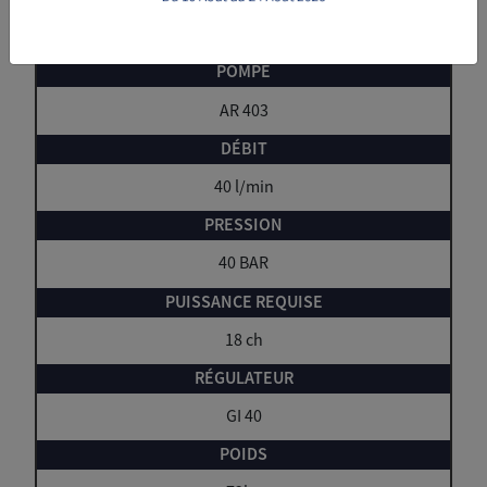
M2402040
AR 403
40 l/min
40 BAR
18 ch
GI 40