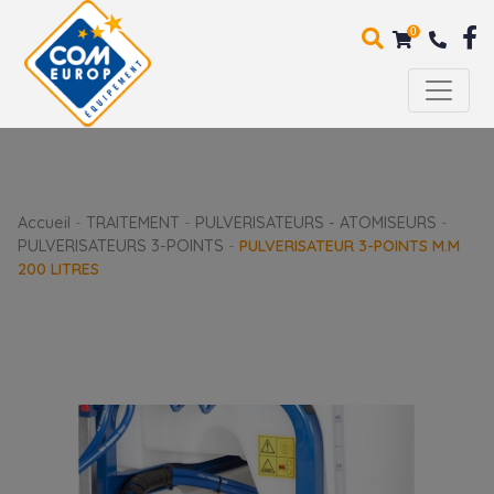
0
Accueil
-
TRAITEMENT
-
PULVERISATEURS - ATOMISEURS
-
PULVERISATEURS 3-POINTS
-
PULVERISATEUR 3-POINTS M.M
200 LITRES