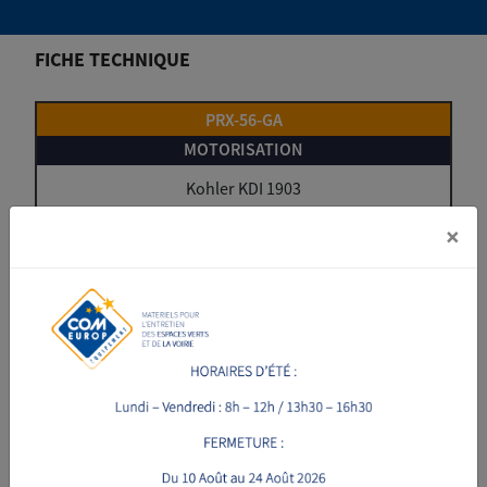
FICHE TECHNIQUE
PRX-56-GA
Kohler KDI 1903
×
56ch
150cm
40cm