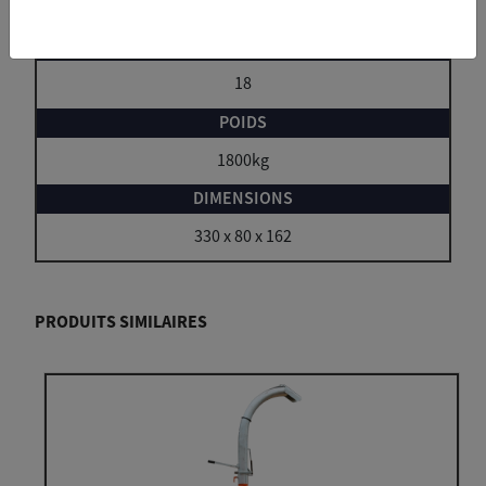
560mm
18
1800kg
330 x 80 x 162
PRODUITS SIMILAIRES