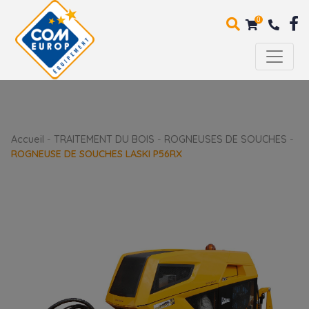
0
Accueil
-
TRAITEMENT DU BOIS
-
ROGNEUSES DE SOUCHES
-
ROGNEUSE DE SOUCHES LASKI P56RX