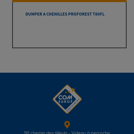
DUMPER A CHENILLES PROFOREST T80FL
191 chemin des tilleuls - Videau à perroche