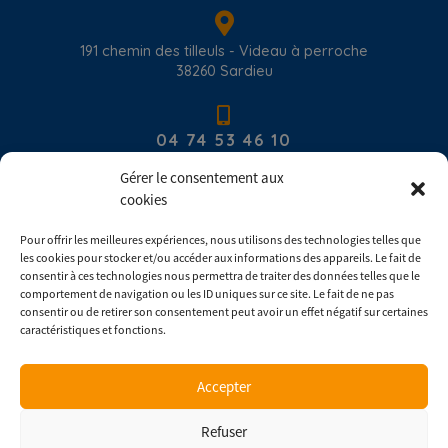
191 chemin des tilleuls - Videau à perroche
38260
Sardieu
04 74 53 46 10
Gérer le consentement aux
cookies
contact@com-europ-equipement.com
Pour offrir les meilleures expériences, nous utilisons des technologies telles que
les cookies pour stocker et/ou accéder aux informations des appareils. Le fait de
Du lundi au vendredi : 8h00 - 17h30
consentir à ces technologies nous permettra de traiter des données telles que le
comportement de navigation ou les ID uniques sur ce site. Le fait de ne pas
consentir ou de retirer son consentement peut avoir un effet négatif sur certaines
Consulter les conditions générales de ventes
caractéristiques et fonctions.
Accepter
Copyright © 2026 |
Mentions légales
|
Confidentialité
Refuser
Une réalisation
Agence IDCOM