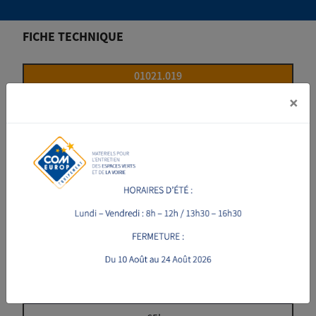
FICHE TECHNIQUE
01021.019
×
0 à 6m
150 litres
Roues + boitier
PPN