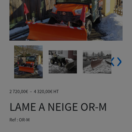
‹
›
Plage
2 720,00
€
–
4 320,00
€
HT
de
LAME A NEIGE OR-M
prix :
2
720,00€
Ref :
OR-M
à