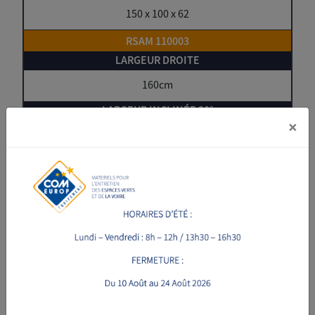
150 x 100 x 62
RSAM 110003
160cm
×
151cm
62cm
240kg
160 x 100 x 62
RSAM 110002