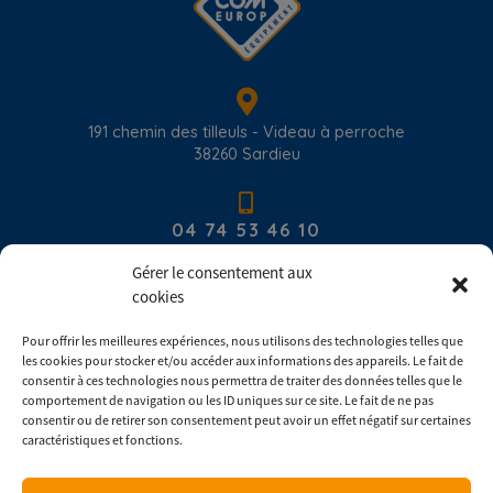
191 chemin des tilleuls - Videau à perroche
38260
Sardieu
04 74 53 46 10
Gérer le consentement aux
cookies
contact@com-europ-equipement.com
Pour offrir les meilleures expériences, nous utilisons des technologies telles que
les cookies pour stocker et/ou accéder aux informations des appareils. Le fait de
Du lundi au vendredi : 8h00 - 17h30
consentir à ces technologies nous permettra de traiter des données telles que le
comportement de navigation ou les ID uniques sur ce site. Le fait de ne pas
consentir ou de retirer son consentement peut avoir un effet négatif sur certaines
Consulter les conditions générales de ventes
caractéristiques et fonctions.