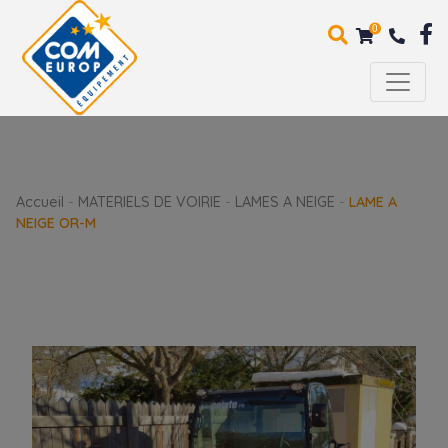
0
Accueil
-
MATERIELS DE VOIRIE
-
LAMES A NEIGE
-
LAME A
NEIGE OR-M